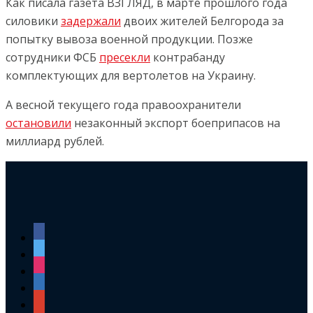
Как писала газета ВЗГЛЯД, в марте прошлого года
силовики
задержали
двоих жителей Белгорода за
попытку вывоза военной продукции. Позже
сотрудники ФСБ
пресекли
контрабанду
комплектующих для вертолетов на Украину.
А весной текущего года правоохранители
остановили
незаконный экспорт боеприпасов на
миллиард рублей.
facebook
twitter
instagram
linkedin
google