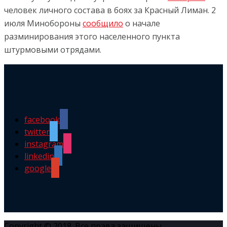
человек личного состава в боях за Красный Лиман. 2
июля Минобороны
сообщило
о начале
разминирования этого населенного пункта
штурмовыми отрядами.
facebook
twitter
instagram
linkedin
google
Copyright © 2018. Все права защищены.