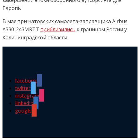
завершении эпохи оборонного аутсорсинга для
Европы.
В мае три натовских самолета-заправщика Airbus
A330-243MRTT
приблизились
к границам России у
Калининградской области.
facebook
twitter
instagram
linkedin
google