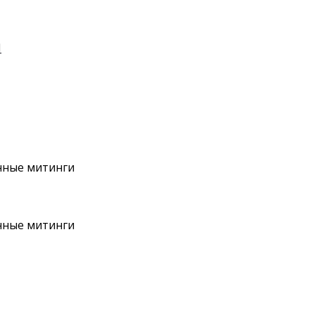
И
нные митинги
нные митинги