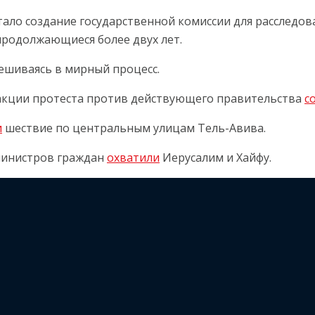
ло создание государственной комиссии для расследо
продолжающиеся более двух лет.
ешиваясь в мирный процесс.
 акции протеста против действующего правительства
с
и
шествие по центральным улицам Тель-Авива.
министров граждан
охватили
Иерусалим и Хайфу.