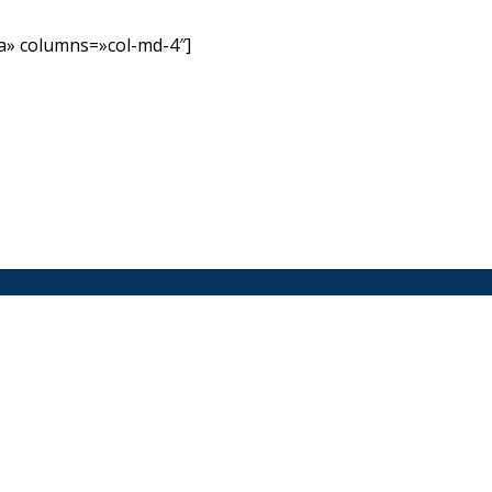
» columns=»col-md-4″]