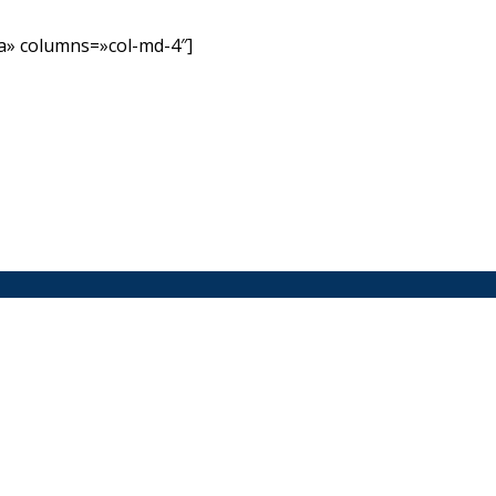
» columns=»col-md-4″]