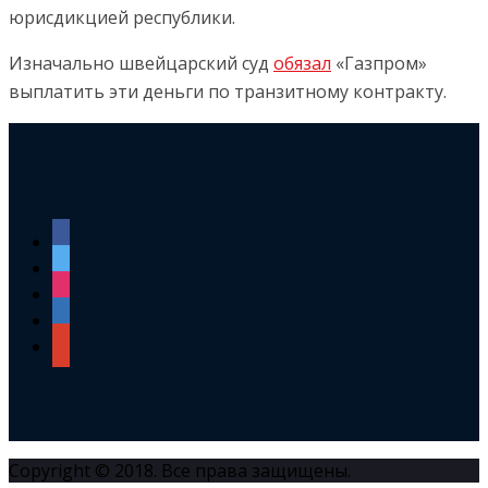
юрисдикцией республики.
Изначально швейцарский суд
обязал
«Газпром»
выплатить эти деньги по транзитному контракту.
facebook
twitter
instagram
linkedin
google
Copyright © 2018. Все права защищены.