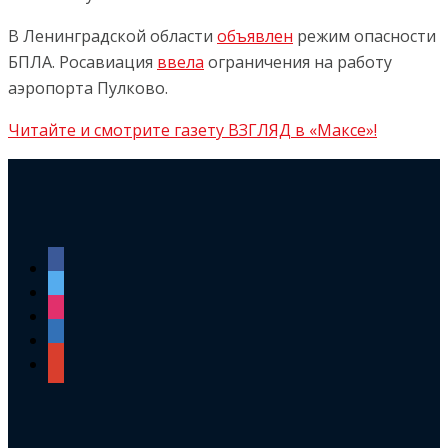
В Ленинградской области
объявлен
режим опасности
БПЛА. Росавиация
ввела
ограничения на работу
аэропорта Пулково.
Читайте и смотрите газету ВЗГЛЯД в «Максе»!
facebook
twitter
instagram
linkedin
google