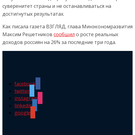
суверенитет страны и не останавливаться на
достигнутых результатах.
Как писала газета ВЗГЛЯД, глава Минэкономразвития
Максим Решетников
сообщил
о росте реальных
доходов россиян на 26% за последние три года.
facebook
twitter
instagram
linkedin
google