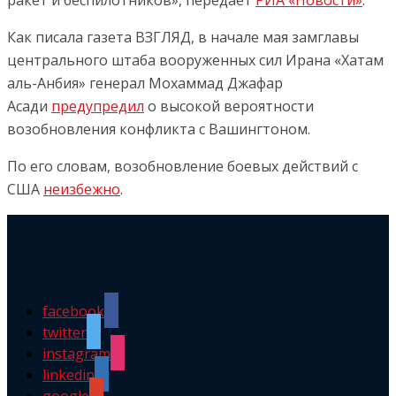
ракет и беспилотников», передает
РИА «Новости»
.
Как писала газета ВЗГЛЯД, в начале мая замглавы
центрального штаба вооруженных сил Ирана «Хатам
аль-Анбия» генерал Мохаммад Джафар
Асади
предупредил
о высокой вероятности
возобновления конфликта с Вашингтоном.
По его словам, возобновление боевых действий с
США
неизбежно
.
facebook
twitter
instagram
linkedin