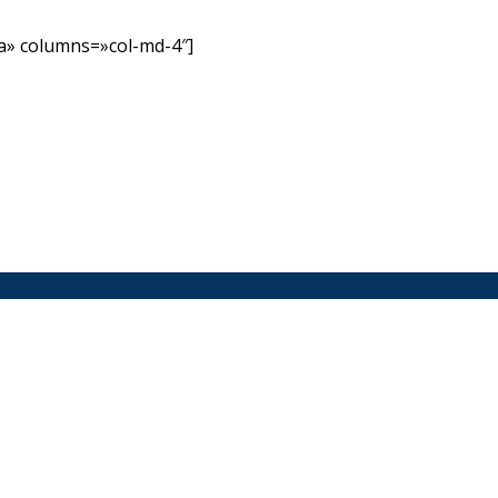
» columns=»col-md-4″]