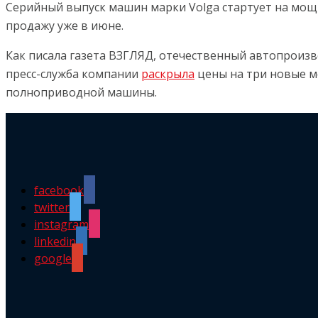
Серийный выпуск машин марки Volga стартует на мощн
продажу уже в июне.
Как писала газета ВЗГЛЯД, отечественный автопроиз
пресс-служба компании
раскрыла
цены на три новые м
полноприводной машины.
facebook
twitter
instagram
linkedin
google