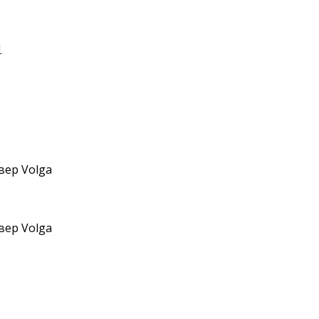
И
вер Volga
вер Volga