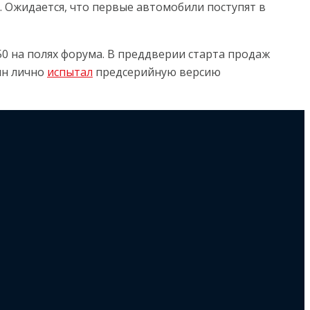
 Ожидается, что первые автомобили поступят в
0 на полях форума. В преддверии старта продаж
ин лично
испытал
предсерийную версию