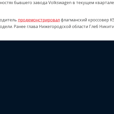
остях бывшего завода Volkswagen в текущем квартале.
водитель
продемонстрировал
флагманский кроссовер K5
одели. Ранее глава Нижегородской области Глеб Никит