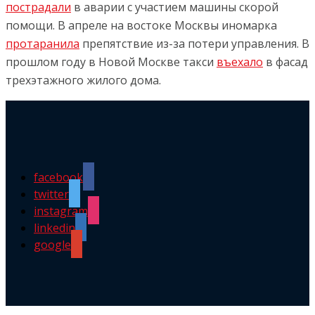
пострадали
в аварии с участием машины скорой
помощи. В апреле на востоке Москвы иномарка
протаранила
препятствие из-за потери управления. В
прошлом году в Новой Москве такси
въехало
в фасад
трехэтажного жилого дома.
facebook
twitter
instagram
linkedin
google