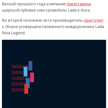
Весной прошлого года компания
представила
широкой публике электромобиль Lada e-Aura.
Во второй половине лета производитель
приступит
к сборке усовершенствованного внедорожника Lada
Niva Legend.
facebook
twitter
instagram
linkedin
google