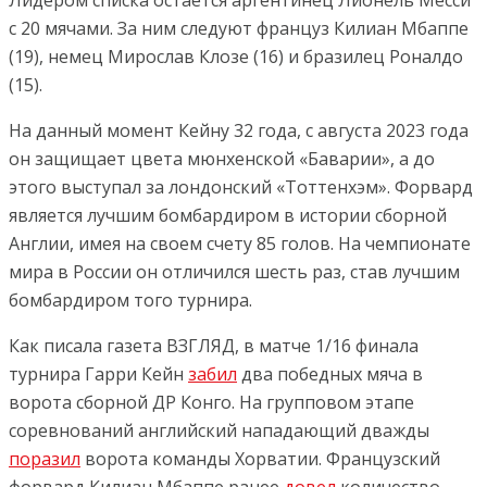
Лидером списка остается аргентинец Лионель Месси
с 20 мячами. За ним следуют француз Килиан Мбаппе
(19), немец Мирослав Клозе (16) и бразилец Роналдо
(15).
На данный момент Кейну 32 года, с августа 2023 года
он защищает цвета мюнхенской «Баварии», а до
этого выступал за лондонский «Тоттенхэм». Форвард
является лучшим бомбардиром в истории сборной
Англии, имея на своем счету 85 голов. На чемпионате
мира в России он отличился шесть раз, став лучшим
бомбардиром того турнира.
Как писала газета ВЗГЛЯД, в матче 1/16 финала
турнира Гарри Кейн
забил
два победных мяча в
ворота сборной ДР Конго. На групповом этапе
соревнований английский нападающий дважды
поразил
ворота команды Хорватии. Французский