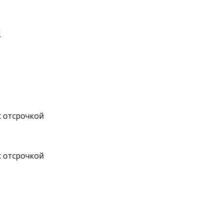
И
с отсрочкой
с отсрочкой