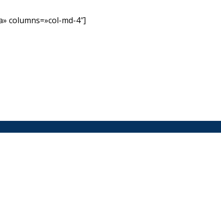
» columns=»col-md-4″]