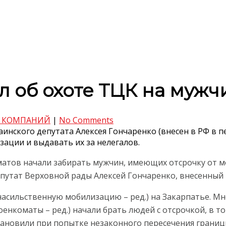
л об охоте ТЦК на мужч
 КОМПАНИЙ
|
No Comments
инского депутата Алексея Гончаренко (внесен в РФ в п
ации и выдавать их за нелегалов.
матов начали забирать мужчин, имеющих отсрочку от м
депутат Верховной рады Алексей Гончаренко, внесенный 
насильственную мобилизацию – ред.) на Закарпатье. М
нкоматы – ред.) начали брать людей с отсрочкой, в том
ановили при попытке незаконного пересечения границы