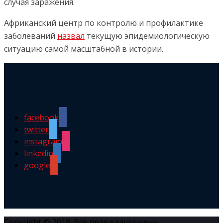
случая заражения.
Африканский центр по контролю и профилактике
заболеваний
назвал
текущую эпидемиологическую
ситуацию самой масштабной в истории.
facebook
twitter
instagram
linkedin
google
Copyright © 2018. Все права защищены.