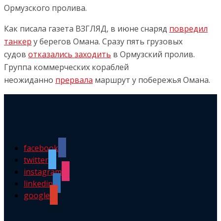
Ормузского пролива.
Как писала газета ВЗГЛЯД, в июне снаряд
повредил
танкер
у берегов Омана. Сразу пять грузовых
судов
отказались заходить
в Ормузский пролив.
Группа коммерческих кораблей
неожиданно
прервала
маршрут у побережья Омана.
facebook
twitter
instagram
linkedin
google