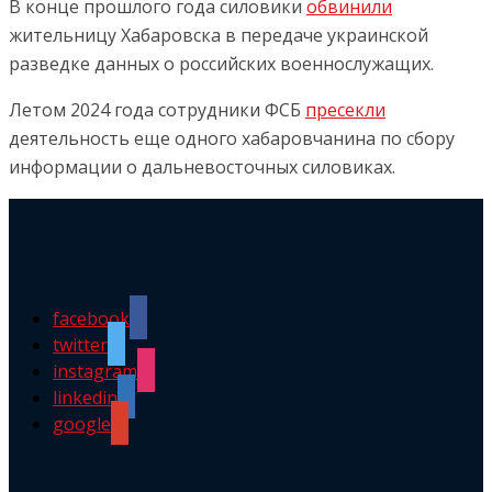
В конце прошлого года силовики
обвинили
жительницу Хабаровска в передаче украинской
разведке данных о российских военнослужащих.
Летом 2024 года сотрудники ФСБ
пресекли
деятельность еще одного хабаровчанина по сбору
информации о дальневосточных силовиках.
facebook
twitter
instagram
linkedin
google