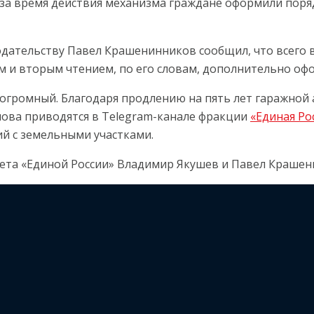
 за время действия механизма граждане оформили порядк
одательству Павел Крашенинников сообщил, что всего в
м и вторым чтением, по его словам, дополнительно офо
 огромный. Благодаря продлению на пять лет гаражной
слова приводятся в Telegram-канале фракции
«Единая Ро
й с земельными участками.
ета «Единой России» Владимир Якушев и Павел Крашен