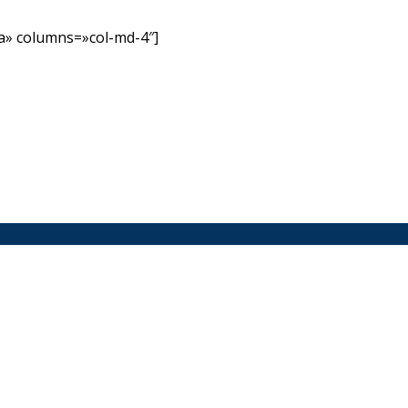
» columns=»col-md-4″]