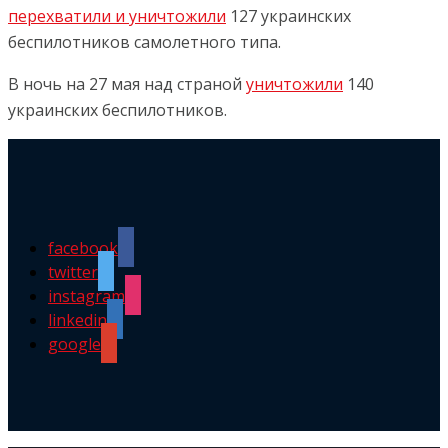
перехватили и уничтожили
127 украинских
беспилотников самолетного типа.
В ночь на 27 мая над страной
уничтожили
140
украинских беспилотников.
facebook
twitter
instagram
linkedin
google