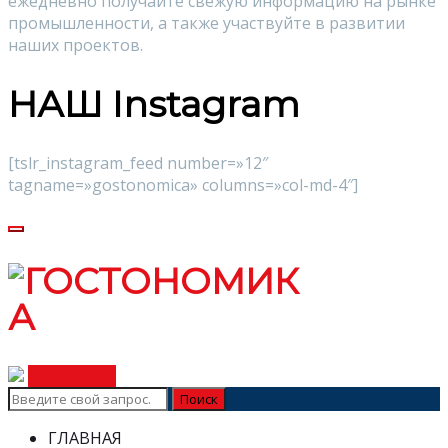
ежедневно получайте свежую информацию на рынке
промышленности, а также участвуйте в развитии
наших проектов.
НАШ Instagram
[tslr_instagram_feed number=»12″
tagname=»gostonomica» columns=»col-md-4″]
ВСТУПИТЬ
ГЛАВНАЯ