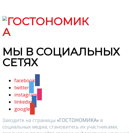
МЫ В СОЦИАЛЬНЫХ
СЕТЯХ
facebook
twitter
instagram
linkedin
google
Заходите на страницы
«ГОСТОНОМИКА»
в
социальных медиа, становитесь их участниками,