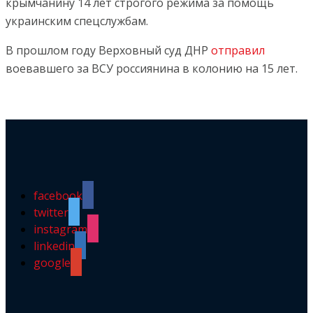
крымчанину 14 лет строгого режима за помощь
украинским спецслужбам.
В прошлом году Верховный суд ДНР
отправил
воевавшего за ВСУ россиянина в колонию на 15 лет.
facebook
twitter
instagram
linkedin
google