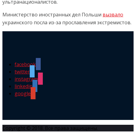
ультранационалистов.
Министерство иностранных дел Польши
вызвало
украинского посла из-за прославления экстремистов.
facebook
twitter
instagram
linkedin
google
Copyright © 2018. Все права защищены.