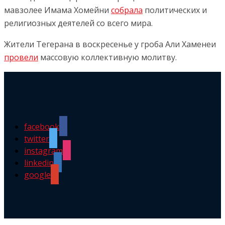
мавзолее Имама Хомейни
собрала
политических и
религиозных деятелей со всего мира.
Жители Тегерана в воскресенье у гроба Али Хаменеи
провели
массовую коллективную молитву.
facebook
twitter
instagram
linkedin
google