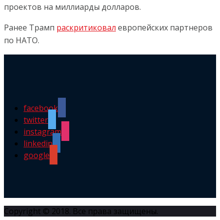
проектов на миллиарды долларов.
Ранее Трамп
раскритиковал
европейских партнеров
по НАТО.
facebook
twitter
instagram
linkedin
google
Copyright © 2018. Все права защищены.