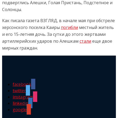
подверглись Алешки, Голая Пристань, Подстепное и
Солонцы.
Как писала газета ВЗГЛЯД, в начале мая при обстреле
херсонского поселка Каиры
погибли
местный житель
и его 15-летняя дочь. За сутки до этого жертвами
артиллерийских ударов по Алешкам
стали
еще двое
мирных граждан.
facebook
twitter
instagram
linkedin
google