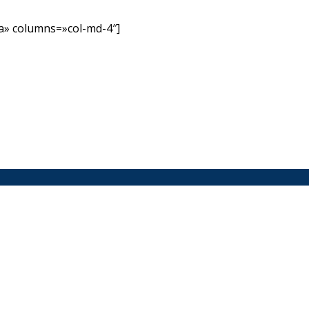
» columns=»col-md-4″]