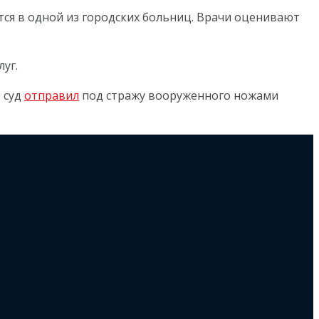
ся в одной из городских больниц. Врачи оценивают
уг.
 суд
отправил
под стражу вооруженного ножами