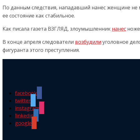
По данным следствия, нападавший нанес женщине не м
ее состояние как стабильное.
Как писала газета ВЗГЛЯД, злоумышленник
нанес
ножев
В конце апреля следователи
возбудили
уголовное дело
фигуранта этого преступления.
facebook
twitter
instagram
linkedin
google