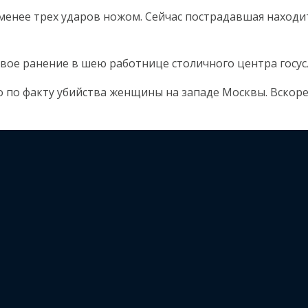
енее трех ударов ножом. Сейчас пострадавшая находит
ое ранение в шею работнице столичного центра госусл
 по факту убийства женщины на западе Москвы. Вскоре