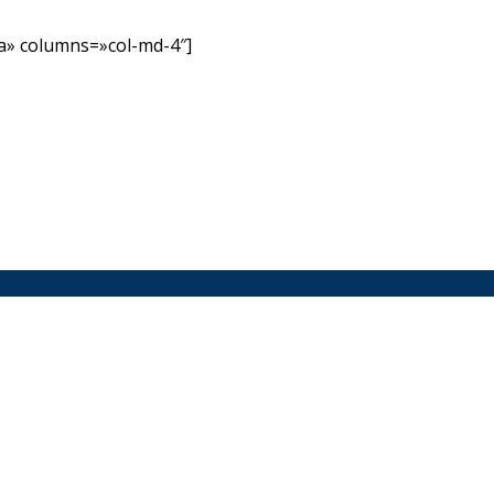
» columns=»col-md-4″]