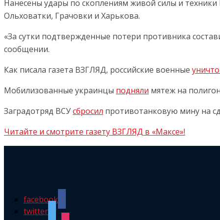
Нанесены удары по скоплениям живой силы и техники 
Ольховатки, Грачовки и Харькова.
«За сутки подтвержденные потери противника составили
сообщении.
Как писала газета ВЗГЛЯД, российские военные
уничт
Мобилизованные украинцы
подняли
мятеж на полигон
Заградотряд ВСУ
сбросил
противотанковую мину на сда
Читайте и смотрите газету ВЗГЛЯД в «Максе»!
facebook
twitter