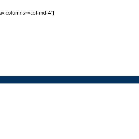
» columns=»col-md-4″]