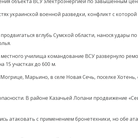
ения объекта ВСУ электроэнергией по завышенным цен
стях украинской военной разведки, конфликт с которой 
одвигаться вглубь Сумской области, нанося удары по 
олья.
е местного училища командование ВСУ развернуло ремо
 15 участках до 600 м.
огрице, Марьино, в селе Новая Сечь, поселке Хотень, 
пасности. В районе Казачьей Лопани продвижение «Сев
сь атаковать с применением бронетехники, но обе ат