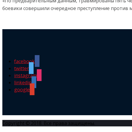
«По предварительным данным, травмированы пять чел
боевики совершили очередное преступление против м
facebook
twitter
instagram
linkedin
google
Copyright © 2018. Все права защищены.