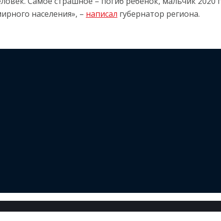
овек. Самое страшное – погиб ребёнок, мальчик 2020 
ирного населения», –
написал
губернатор региона.