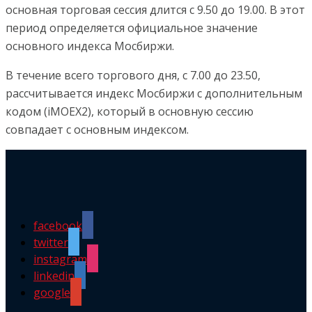
основная торговая сессия длится с 9.50 до 19.00. В этот
период определяется официальное значение
основного индекса Мосбиржи.
В течение всего торгового дня, с 7.00 до 23.50,
рассчитывается индекс Мосбиржи с дополнительным
кодом (iMOEX2), который в основную сессию
совпадает с основным индексом.
facebook
twitter
instagram
linkedin
google