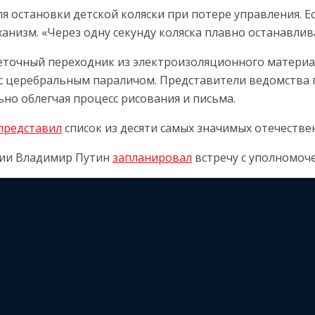
 остановки детской коляски при потере управления. Ес
низм. «Через одну секунду коляска плавно останавлива
зеточный переходник из электроизоляционного матери
с церебральным параличом. Представители ведомства 
но облегчая процесс рисования и письма.
представил
список из десяти самых значимых отечестве
сии Владимир Путин
запланировал
встречу с уполномоч