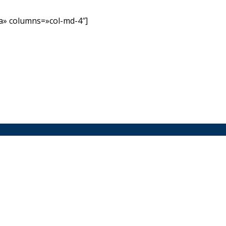
» columns=»col-md-4″]