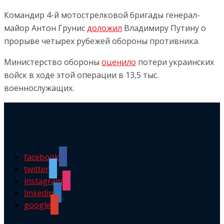
Командир 4-й мотострелковой бригады генерал-
майор Антон Грунис
доложил
Владимиру Путину о
прорыве четырех рубежей обороны противника.
Министерство обороны
оценило
потери украинских
войск в ходе этой операции в 13,5 тыс.
военнослужащих.
facebook
twitter
instagram
linkedin
google