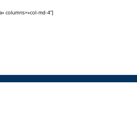
» columns=»col-md-4″]