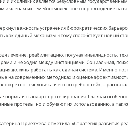
и и их близких является безусловным государственным
м и членам их семей комплексное сопровождение на вс
ркнул важность устранения бюрократических барьеров
ть как единый механизм. Этому способствует новый с
ходя лечение, реабилитацию, получая инвалидность, те
ерами и не ходил между инстанциями. Социальная, псих
тация должны работать как единая система. Именно по
ые на современных методиках и оценке эффективности
конкретного человека и его потребностей», – рассказа
ые нормы и стандарт протезирования. Главная особен
енные протезы, но и обучают их использованию, а так
атерина Приезжева отметила: «Стратегия развития реа