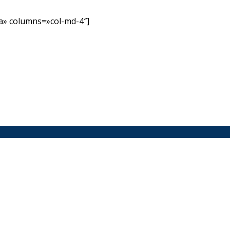
» columns=»col-md-4″]