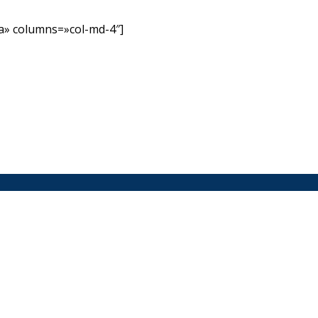
» columns=»col-md-4″]