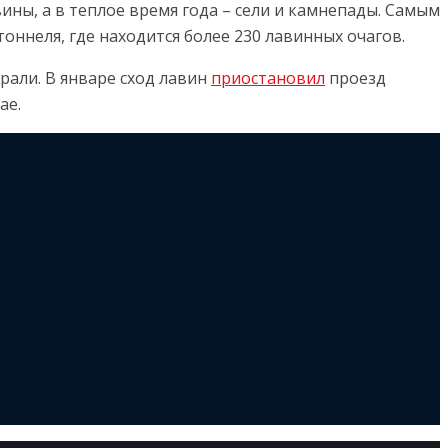
ины, а в теплое время года – сели и камнепады. Самым
оннеля, где находится более 230 лавинных очагов.
али. В январе сход лавин
приостановил
проезд
ае.