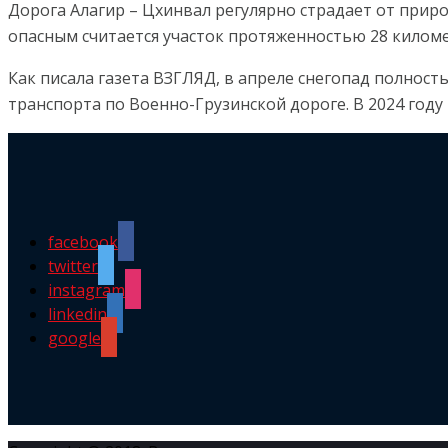
Дорога Алагир – Цхинвал регулярно страдает от приро
опасным считается участок протяженностью 28 километ
Как писала газета ВЗГЛЯД, в апреле снегопад полнос
транспорта по Военно-Грузинской дороге. В 2024 год
facebook
twitter
instagram
linkedin
google