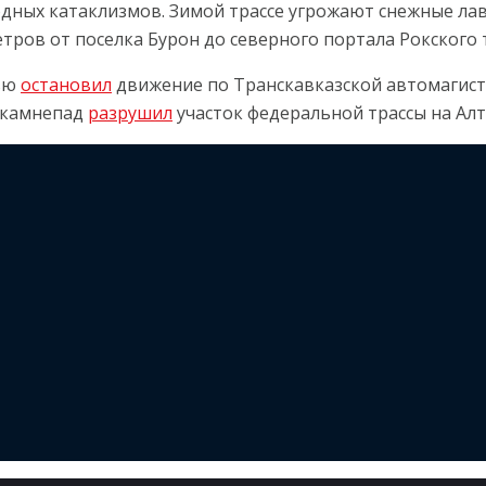
дных катаклизмов. Зимой трассе угрожают снежные лав
ров от поселка Бурон до северного портала Рокского т
тью
остановил
движение по Транскавказской автомагистр
у камнепад
разрушил
участок федеральной трассы на Алт