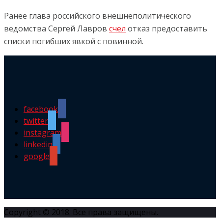
Ранее глава российского внешнеполитического
ведомства Сергей Лавров
счел
отказ предоставить
списки погибших явкой с повинной.
facebook
twitter
instagram
linkedin
google
Copyright © 2018. Все права защищены.