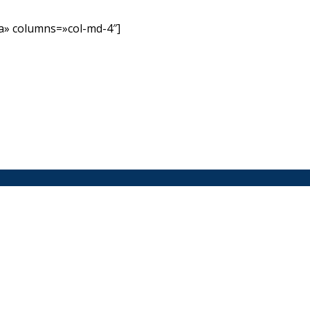
» columns=»col-md-4″]