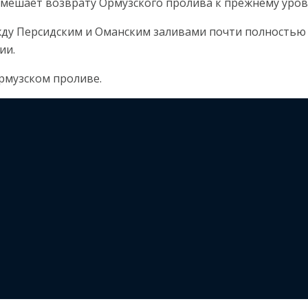
о мешает возврату Ормузского пролива к прежнему уро
жду Персидским и Оманским заливами почти полностью 
ии.
рмузском проливе.