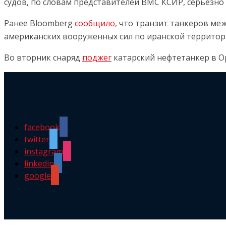
судов, по словам представителей ВМС КСИР, серьезн
Ранее Bloomberg
сообщило
, что транзит танкеров ме
американских вооруженных сил по иранской территор
Во вторник снаряд
поджег
катарский нефтетанкер в О
facebook
twitter
instagram
linkedin
google