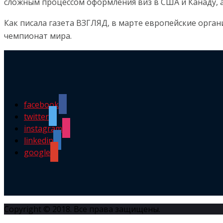
сложным процессом оформления виз в США и Канаду, а
Как писала газета ВЗГЛЯД, в марте европейские орга
чемпионат мира.
facebook
twitter
instagram
linkedin
google
Copyright © 2018. Все права защищены.