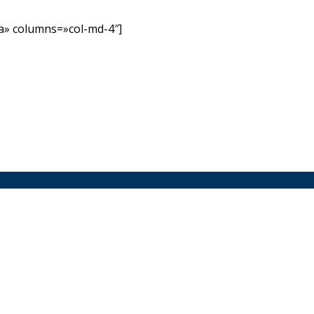
» columns=»col-md-4″]