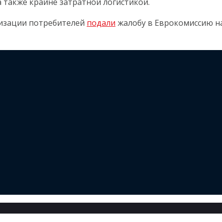
 также крайне затратной логистикой.
низации потребителей
подали
жалобу в Еврокомиссию н