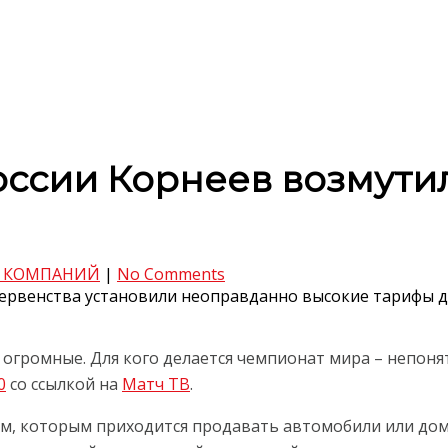
оссии Корнеев возмути
 КОМПАНИЙ
|
No Comments
рвенства установили неоправданно высокие тарифы дл
и огромные. Для кого делается чемпионат мира – непон
0
со ссылкой на
Матч ТВ
.
ам, которым приходится продавать автомобили или дома