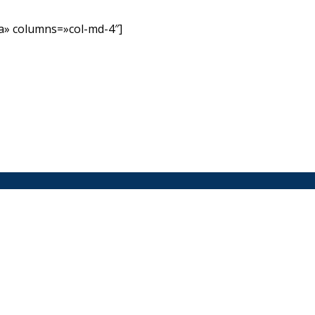
» columns=»col-md-4″]