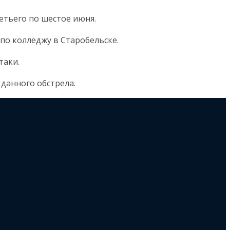
етьего по шестое июня.
по колледжу в Старобельске.
таки.
 данного обстрела.