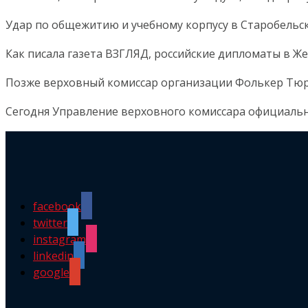
Удар по общежитию и учебному корпусу в Старобельск
Как писала газета ВЗГЛЯД, российские дипломаты в Ж
Позже верховный комиссар организации Фолькер Тю
Сегодня Управление верховного комиссара официаль
facebook
twitter
instagram
linkedin
google