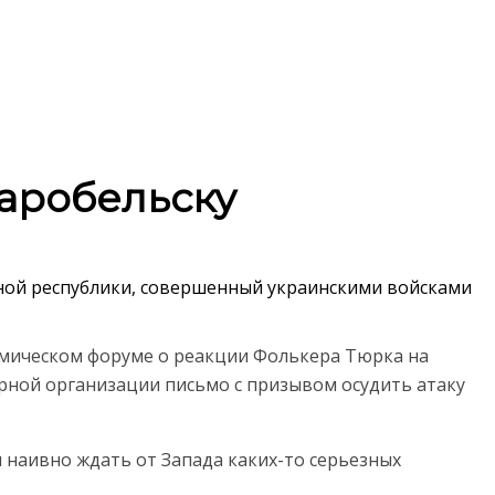
таробельску
ной республики, совершенный украинскими войсками
мическом форуме о реакции Фолькера Тюрка на
рной организации письмо с призывом осудить атаку
ы наивно ждать от Запада каких-то серьезных