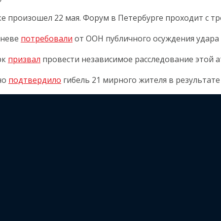
е произошел 22 мая. Форум в Петербурге проходит с тр
еневе
потребовали
от ООН публичного осуждения удара 
рк
призвал
провести независимое расследование этой а
но
подтвердило
гибель 21 мирного жителя в результате