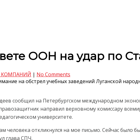
твете ООН на удар по С
 КОМПАНИЙ
|
No Comments
мание на обстрел учебных заведений Луганской народ
адеев сообщил на Петербургском международном эконо
е правозащитник направил верховному комиссару всеми
едагогическом университете.
ам человека откликнулся на мое письмо. Сейчас было б
ул глава СПЧ.