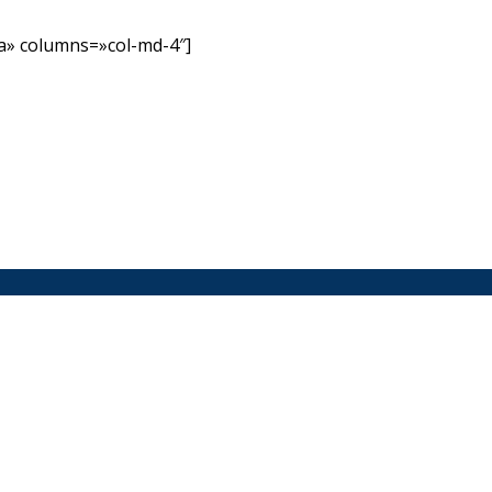
» columns=»col-md-4″]