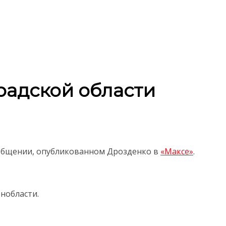
радской области
ообщении, опубликованном Дрозденко в
«Максе»
.
нобласти.