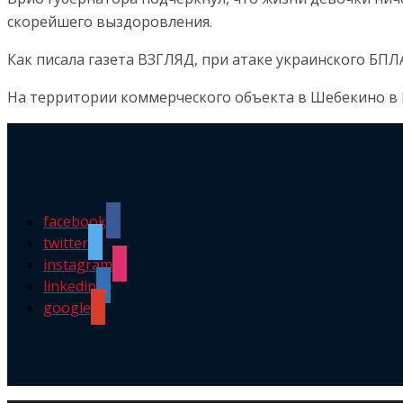
скорейшего выздоровления.
Как писала газета ВЗГЛЯД, при атаке украинского БП
На территории коммерческого объекта в Шебекино в Б
facebook
twitter
instagram
linkedin
google