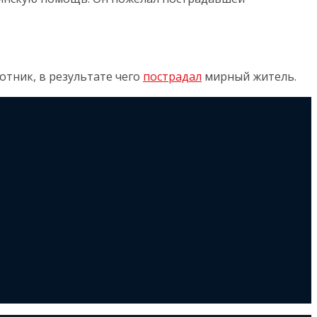
тник, в результате чего
пострадал
мирный житель.