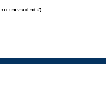
» columns=»col-md-4″]