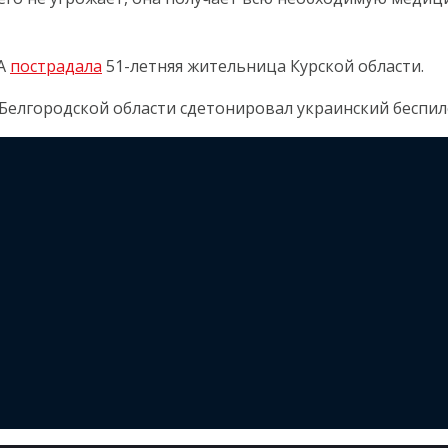
ЛА
пострадала
51-летняя жительница Курской области.
елгородской области сдетонировал украинский беспило