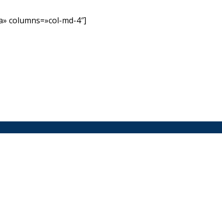
» columns=»col-md-4″]