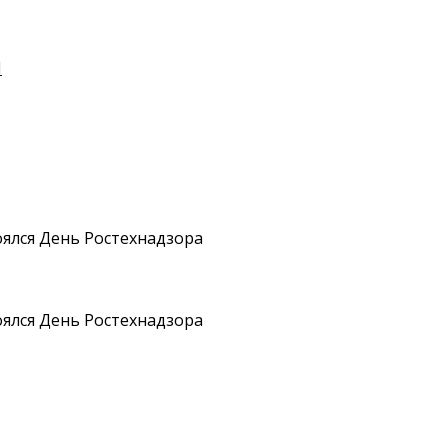
И
оялся День Ростехнадзора
оялся День Ростехнадзора